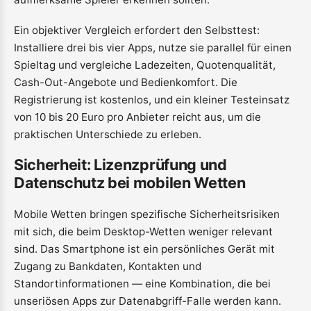
Ein objektiver Vergleich erfordert den Selbsttest:
Installiere drei bis vier Apps, nutze sie parallel für einen
Spieltag und vergleiche Ladezeiten, Quotenqualität,
Cash-Out-Angebote und Bedienkomfort. Die
Registrierung ist kostenlos, und ein kleiner Testeinsatz
von 10 bis 20 Euro pro Anbieter reicht aus, um die
praktischen Unterschiede zu erleben.
Sicherheit: Lizenzprüfung und
Datenschutz bei mobilen Wetten
Mobile Wetten bringen spezifische Sicherheitsrisiken
mit sich, die beim Desktop-Wetten weniger relevant
sind. Das Smartphone ist ein persönliches Gerät mit
Zugang zu Bankdaten, Kontakten und
Standortinformationen — eine Kombination, die bei
unseriösen Apps zur Datenabgriff-Falle werden kann.