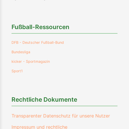
Fußball-Ressourcen
DFB - Deutscher Fußball-Bund
Bundesliga
kicker - Sportmagazin
Sport1
Rechtliche Dokumente
Transparenter Datenschutz für unsere Nutzer
Impressum und rechtliche