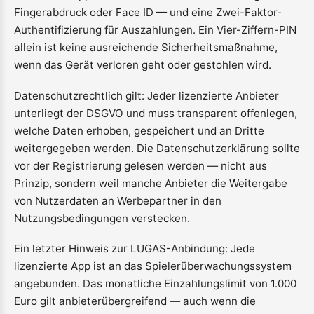
Fingerabdruck oder Face ID — und eine Zwei-Faktor-
Authentifizierung für Auszahlungen. Ein Vier-Ziffern-PIN
allein ist keine ausreichende Sicherheitsmaßnahme,
wenn das Gerät verloren geht oder gestohlen wird.
Datenschutzrechtlich gilt: Jeder lizenzierte Anbieter
unterliegt der DSGVO und muss transparent offenlegen,
welche Daten erhoben, gespeichert und an Dritte
weitergegeben werden. Die Datenschutzerklärung sollte
vor der Registrierung gelesen werden — nicht aus
Prinzip, sondern weil manche Anbieter die Weitergabe
von Nutzerdaten an Werbepartner in den
Nutzungsbedingungen verstecken.
Ein letzter Hinweis zur LUGAS-Anbindung: Jede
lizenzierte App ist an das Spielerüberwachungssystem
angebunden. Das monatliche Einzahlungslimit von 1.000
Euro gilt anbieterübergreifend — auch wenn die