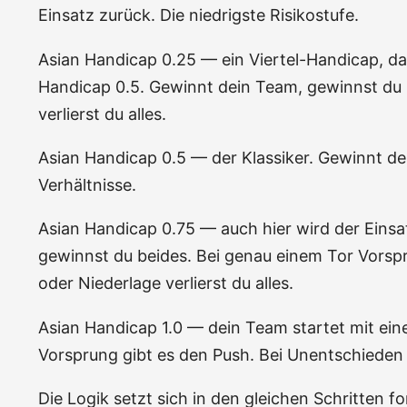
Einsatz zurück. Die niedrigste Risikostufe.
Asian Handicap 0.25 — ein Viertel-Handicap, das
Handicap 0.5. Gewinnt dein Team, gewinnst du b
verlierst du alles.
Asian Handicap 0.5 — der Klassiker. Gewinnt de
Verhältnisse.
Asian Handicap 0.75 — auch hier wird der Einsat
gewinnst du beides. Bei genau einem Tor Vorspr
oder Niederlage verlierst du alles.
Asian Handicap 1.0 — dein Team startet mit ei
Vorsprung gibt es den Push. Bei Unentschieden o
Die Logik setzt sich in den gleichen Schritten for