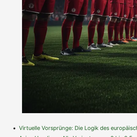
Virtuelle Vorsprünge: Die Logik des europäis