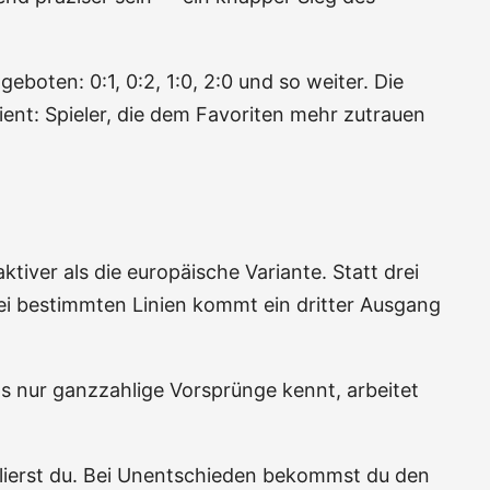
oten: 0:1, 0:2, 1:0, 2:0 und so weiter. Die
dient: Spieler, die dem Favoriten mehr zutrauen
iver als die europäische Variante. Statt drei
ei bestimmten Linien kommt ein dritter Ausgang
as nur ganzzahlige Vorsprünge kennt, arbeitet
rlierst du. Bei Unentschieden bekommst du den