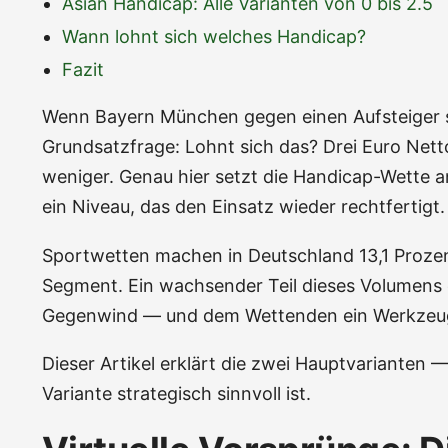
Asian Handicap: Alle Varianten von 0 bis 2.5
Wann lohnt sich welches Handicap?
Fazit
Wenn Bayern München gegen einen Aufsteiger spie
Grundsatzfrage: Lohnt sich das? Drei Euro Net
weniger. Genau hier setzt die Handicap-Wette a
ein Niveau, das den Einsatz wieder rechtfertigt.
Sportwetten machen in Deutschland 13,1 Prozen
Segment. Ein wachsender Teil dieses Volumens 
Gegenwind — und dem Wettenden ein Werkzeug, 
Dieser Artikel erklärt die zwei Hauptvarianten
Variante strategisch sinnvoll ist.