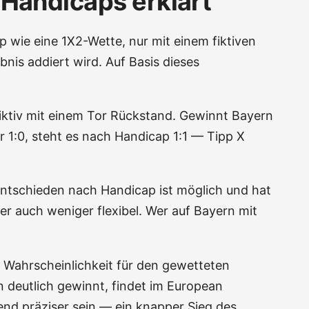
 Handicaps erklärt
wie eine 1X2-Wette, nur mit einem fiktiven
nis addiert wird. Auf Basis dieses
fiktiv mit einem Tor Rückstand. Gewinnt Bayern
 1:0, steht es nach Handicap 1:1 — Tipp X
entschieden nach Handicap ist möglich und hat
r auch weniger flexibel. Wer auf Bayern mit
e Wahrscheinlichkeit für den gewetteten
rn deutlich gewinnt, findet im European
nd präziser sein — ein knapper Sieg des