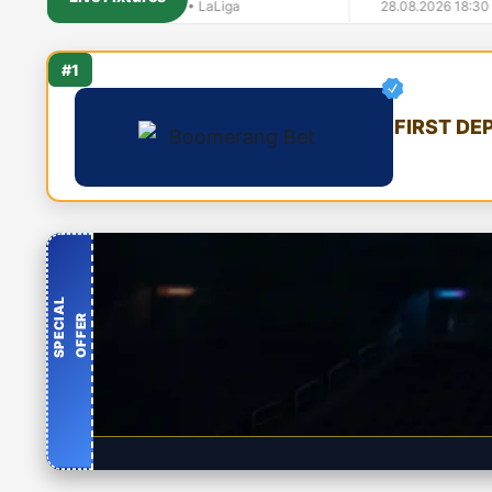
16.08.2026 17:00 • LaLiga
28.08.2026 18:30 • Bunde
#1
FIRST DE
S
P
E
C
I
A
L
O
F
F
E
R