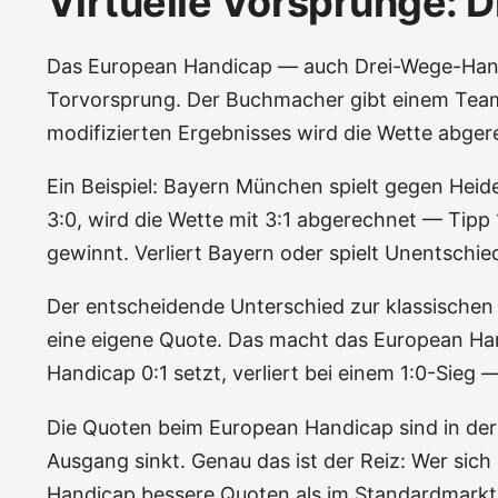
Virtuelle Vorsprünge: D
Das European Handicap — auch Drei-Wege-Handic
Torvorsprung. Der Buchmacher gibt einem Team e
modifizierten Ergebnisses wird die Wette abger
Ein Beispiel: Bayern München spielt gegen Heide
3:0, wird die Wette mit 3:1 abgerechnet — Tipp
gewinnt. Verliert Bayern oder spielt Unentschie
Der entscheidende Unterschied zur klassischen
eine eigene Quote. Das macht das European Hand
Handicap 0:1 setzt, verliert bei einem 1:0-Sieg 
Die Quoten beim European Handicap sind in der 
Ausgang sinkt. Genau das ist der Reiz: Wer sich 
Handicap bessere Quoten als im Standardmarkt.